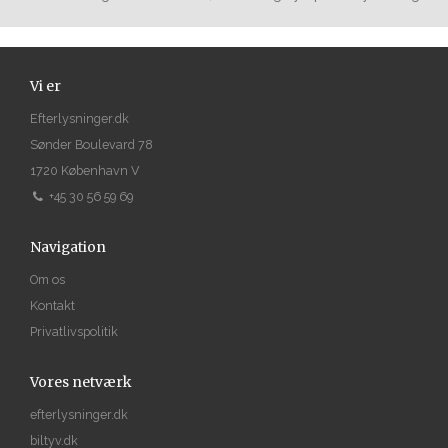
Vi er
Efterlysninger.dk
Sønder Boulevard 78
1720 København V
+45 30 56 59 69
Navigation
Om os
Kontakt
Privatlivspolitik
Vores netværk
efterlysninger.dk
biltyv.dk