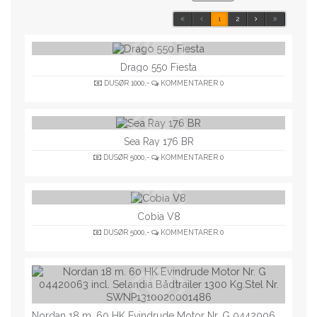
1
2
Drago 550 Fiesta
DUSØR
1000,-
KOMMENTARER
0
Sea Ray 176 BR
DUSØR
5000,-
KOMMENTARER
0
Cobia V8
DUSØR
5000,-
KOMMENTARER
0
Nordan 18 m. 60 HK Evindrude Motor Nr. G 04420063 incl. Selandia Bådtrailer 1300 Kg.Stel Nr. SWNP1310020001486