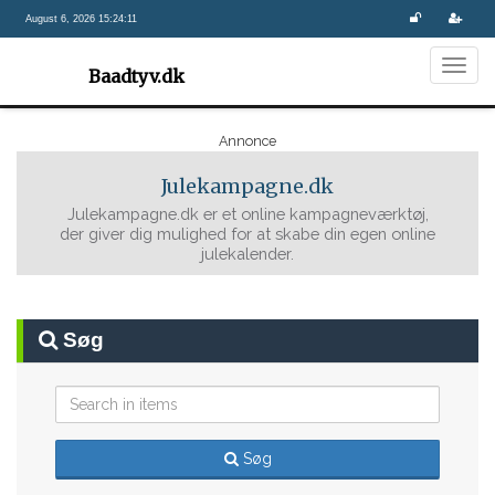
August 6, 2026 15:24:12
Togg
Baadtyv.dk
navig
Annonce
Julekampagne.dk
Julekampagne.dk er et online kampagneværktøj,
der giver dig mulighed for at skabe din egen online
julekalender.
Søg
Søg