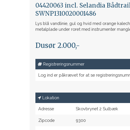
04420063 incl. Selandia Bådtrail
SWNP1310020001486
Lys blå vandlinie, gul og hvid med orange kaleche
metalplade under roret med instrumenter mangl
Dusør 2.000,-
Registreringsnummer
Log ind er påkrævet for at se registreringsnum
Lokation
Adresse
Skovbrynet 2 Sulbæk
Zipcode
9300