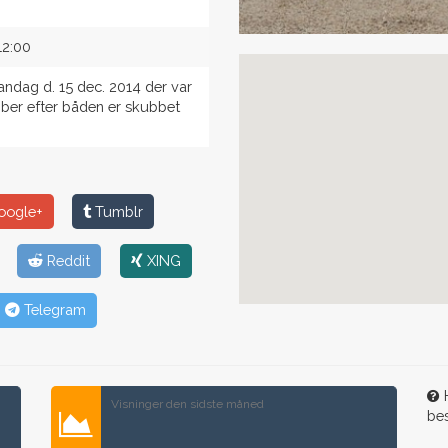
12:00
mandag d. 15 dec. 2014 der var
liber efter båden er skubbet
ogle+
Tumblr
Reddit
XING
Telegram
H
Visninger den sidste måned
be