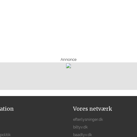
Annonce
ation
Vores netværk
efterlysninger.dk
biltyv.dk
politik
baadtyv.dk