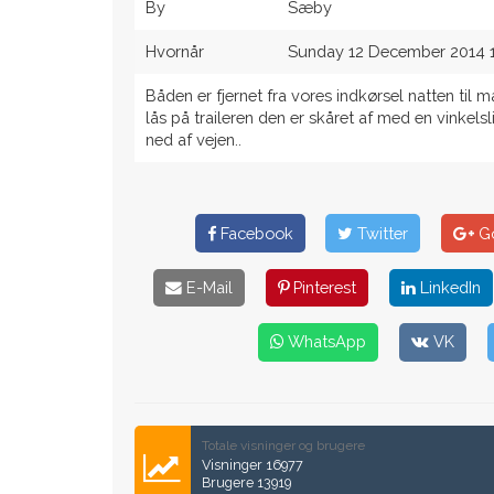
By
Sæby
Hvornår
Sunday 12 December 2014 
Båden er fjernet fra vores indkørsel natten til 
lås på traileren den er skåret af med en vinkels
ned af vejen..
Facebook
Twitter
Go
E-Mail
Pinterest
LinkedIn
WhatsApp
VK
Totale visninger og brugere
Visninger 16977
Brugere 13919