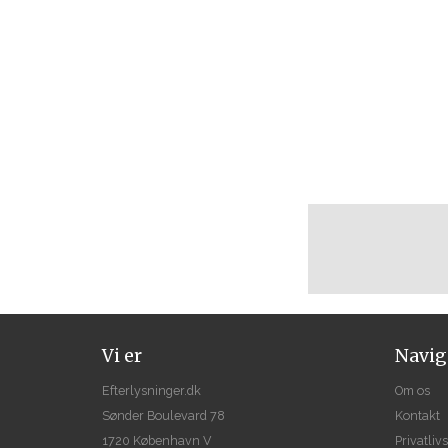
Vi er
Navig
Efterlysninger.dk
Om os
Sønder Boulevard 78
Kontakt
1720 København V
Privatlivs