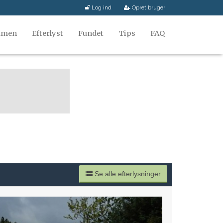
Log ind
Opret bruger
mmen
Efterlyst
Fundet
Tips
FAQ
Se alle efterlysninger