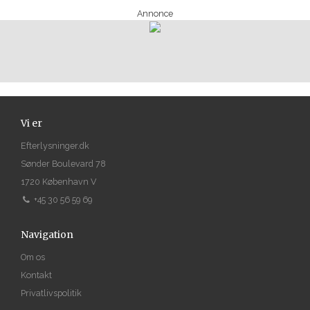
Annonce
Vi er
Efterlysninger.dk
Sønder Boulevard 78
1720 København V
+45 30 56 59 69
Navigation
Om os
Kontakt
Privatlivspolitik