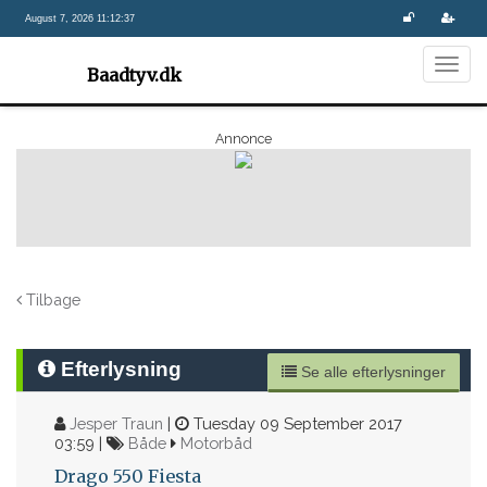
August 7, 2026 11:12:37
Togg
Baadtyv.dk
navig
Annonce
Tilbage
Efterlysning
Se alle efterlysninger
Jesper Traun
|
Tuesday 09 September 2017
03:59 |
Både
Motorbåd
Drago 550 Fiesta