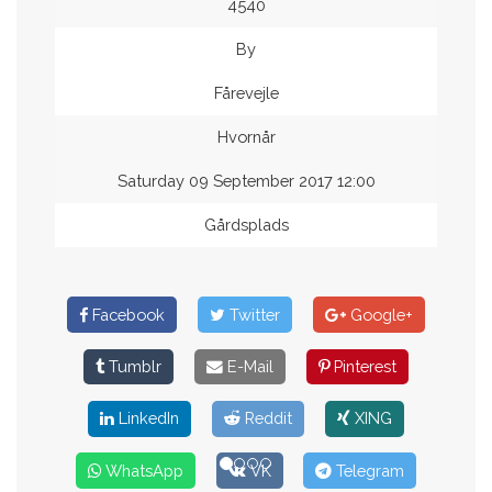
4540
By
Fårevejle
Hvornår
Saturday 09 September 2017 12:00
Gårdsplads
Facebook
Twitter
Google+
Tumblr
E-Mail
Pinterest
LinkedIn
Reddit
XING
WhatsApp
VK
Telegram