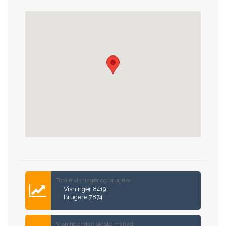
Forrige
Næste
Totale visninger og brugere
Visninger 8419
Brugere 7874
Visninger den sidste måned