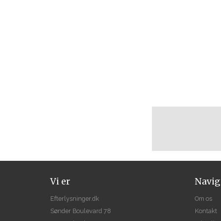
Vi er
Navig
Efterlysninger.dk
Om os
Sønder Boulevard 78
Kontakt