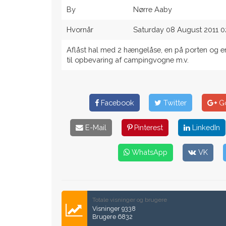
By
Nørre Aaby
Hvornår
Saturday 08 August 2011 0
Aflåst hal med 2 hængelåse, en på porten og en
til opbevaring af campingvogne m.v.
Facebook
Twitter
Go
E-Mail
Pinterest
LinkedIn
WhatsApp
VK
Totale visninger og brugere
Visninger 9338
Brugere 6832