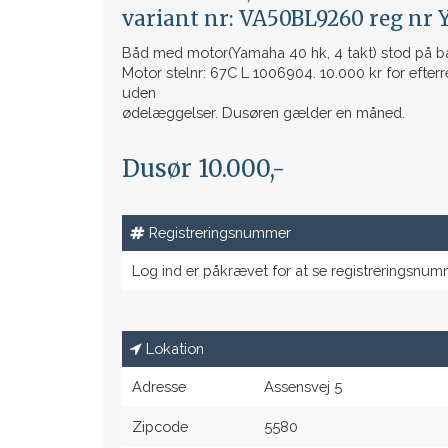
variant nr: VA50BL9260 reg nr Y
Båd med motor(Yamaha 40 hk, 4 takt) stod på bådt
Motor stelnr: 67C L 1006904. 10.000 kr for efter
uden
ødelæggelser. Dusøren gælder en måned.
Dusør 10.000,-
Registreringsnummer
Log ind er påkrævet for at se registreringsnum
Lokation
Adresse
Assensvej 5
Zipcode
5580