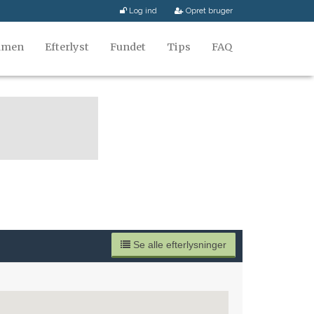
Log ind
Opret bruger
mmen
Efterlyst
Fundet
Tips
FAQ
Se alle efterlysninger