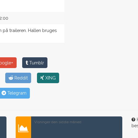
2:00
 på traileren. Hallen bruges
ogle+
Tumblr
Reddit
XING
Telegram
H
Visninger den sidste måned
be