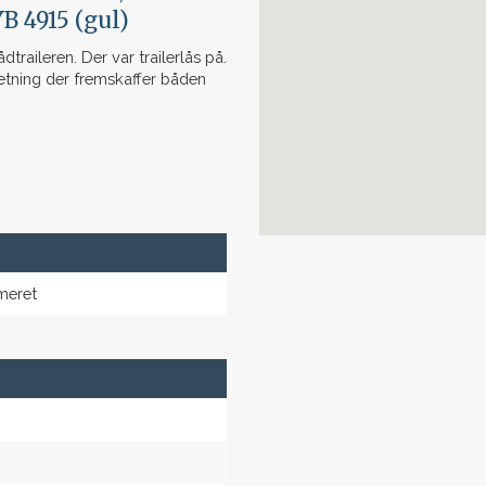
B 4915 (gul)
raileren. Der var trailerlås på.
retning der fremskaffer båden
meret