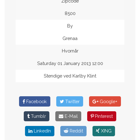
Zipcode
8500
By
Grenaa
Hvornår
Saturday 01 January 2013 12:00
Stendige ved Karlby Klint
Facebook
Twitter
Google+
Tumblr
E-Mail
Pinterest
LinkedIn
Reddit
XING