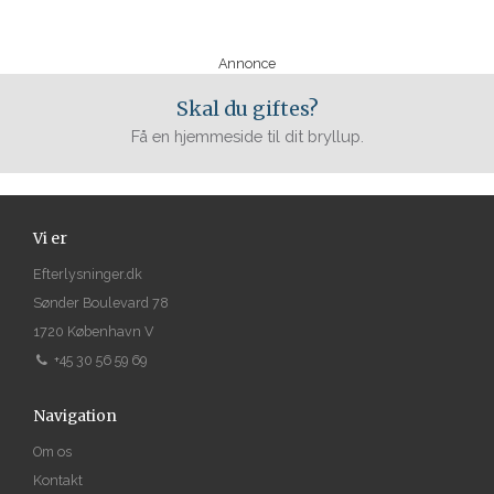
Annonce
Skal du giftes?
Få en hjemmeside til dit bryllup.
Vi er
Efterlysninger.dk
Sønder Boulevard 78
1720 København V
+45 30 56 59 69
Navigation
Om os
Kontakt