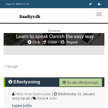
August 6, 2026 5:17:22
Togg
Baadtyv.dk
navig
Annonce
Tilbage
Efterlysning
Se alle efterlysninger
Niels Arne Rasmussen
|
Wednesday 01 January
2013 09:46 |
Både
Jolle
Jante jolle