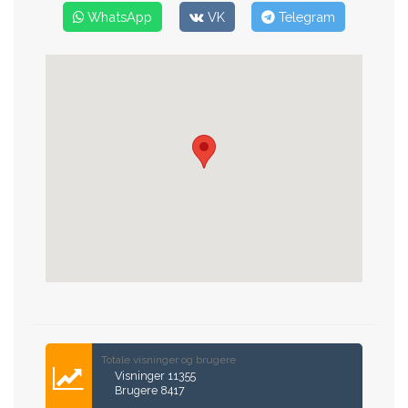
WhatsApp
VK
Telegram
Totale visninger og brugere
Visninger 11355
Brugere 8417