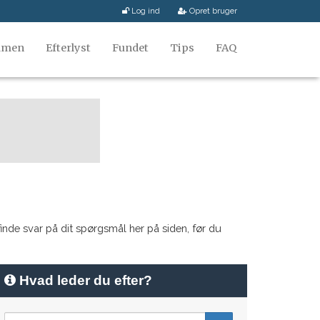
Log ind
Opret bruger
mmen
Efterlyst
Fundet
Tips
FAQ
nde svar på dit spørgsmål her på siden, før du
Hvad leder du efter?