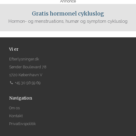
Annonce
Gratis hormonel cykluslog
Hormon- og menstruations, humør og symptom cykluslog
Vi er
Efterlysninger.dk
Sønder Boulevard 78
1720 København V
+45 30 56 59 69
Navigation
Om os
Kontakt
Privatlivspolitik