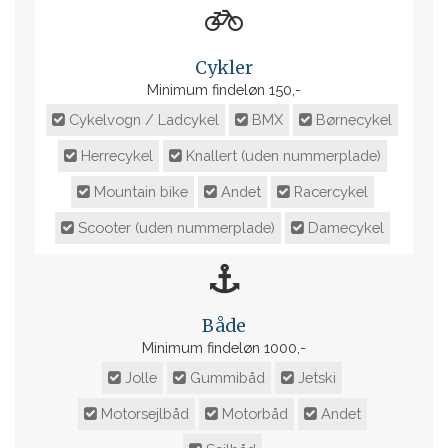
Cykler
Minimum findeløn 150,-
Cykelvogn / Ladcykel
BMX
Børnecykel
Herrecykel
Knallert (uden nummerplade)
Mountain bike
Andet
Racercykel
Scooter (uden nummerplade)
Damecykel
Både
Minimum findeløn 1000,-
Jolle
Gummibåd
Jetski
Motorsejlbåd
Motorbåd
Andet