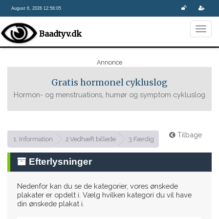
August 6, 2026 12:56:06
Togg
Baadtyv.dk
navig
Annonce
Gratis hormonel cykluslog
Hormon- og menstruations, humør og symptom cykluslog
Tilbage
1. Information
2.Vedhæft billede
3.Færdig
Efterlysninger
Nedenfor kan du se de kategorier, vores ønskede
plakater er opdelt i. Vælg hvilken kategori du vil have
din ønskede plakat i.