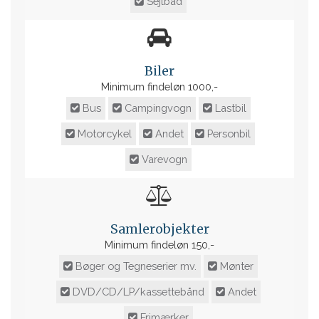
Sejlbåd
Biler
Minimum findeløn 1000,-
Bus
Campingvogn
Lastbil
Motorcykel
Andet
Personbil
Varevogn
Samlerobjekter
Minimum findeløn 150,-
Bøger og Tegneserier mv.
Mønter
DVD/CD/LP/kassettebånd
Andet
Frimærker